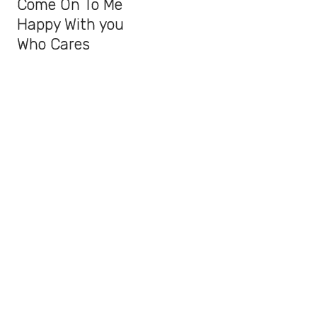
Come On To Me
Happy With you
Who Cares
Fuh You
Confidante
People Want Peace
Hand In Hand
Dominoes
Back In Brazil
Do It Now
Caesar Rock
Despite Repeated Warnings
Station II
Hunt You Down/Naked/C-Link
También te puede interesar: "
Escucha
“TIME SONG”, la canción inédita de The