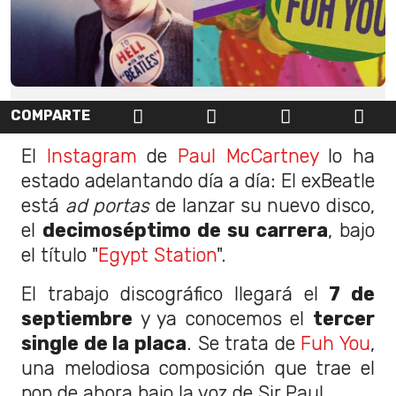
COMPARTE
El
Instagram
de
Paul McCartney
lo ha
estado adelantando día a día: El exBeatle
está
ad portas
de lanzar su nuevo disco,
el
decimoséptimo de su carrera
, bajo
el título "
Egypt Station
".
El trabajo discográfico llegará el
7 de
septiembre
y ya conocemos el
tercer
single de la placa
. Se trata de
Fuh You
,
una melodiosa composición que trae el
pop de ahora bajo la voz de Sir Paul.