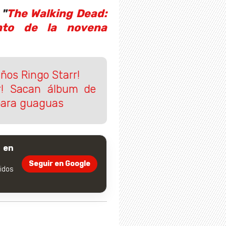
 "
The Walking Dead:
nto de la novena
ños Ringo Starr!
r! Sacan álbum de
 para guaguas
 en
Seguir en Google
dos