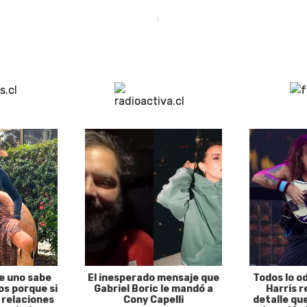
e uno sabe
El inesperado mensaje que
Todos lo o
s porque si
Gabriel Boric le mandó a
Harris r
 relaciones
Cony Capelli
detalle qu