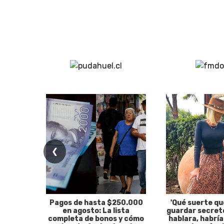
❮
Pagos de hasta $250.000
'Qué suerte qu
en agosto: La lista
guardar secreto
completa de bonos y cómo
hablara, habría