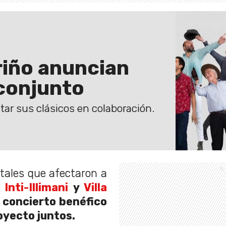
ariño anuncian
 conjunto
ar sus clásicos en colaboración.
stales que afectaron a
Inti-Illimani
y
Villa
 concierto benéfico
oyecto juntos.