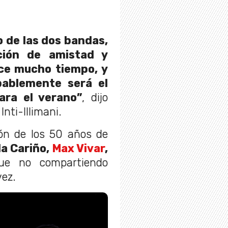
 de las dos bandas,
ción de amistad y
ce mucho tiempo, y
bablemente será el
ara el verano”
, dijo
Inti-Illimani.
ión de los 50 años de
lla Cariño,
Max Vivar
,
ue no compartiendo
vez.