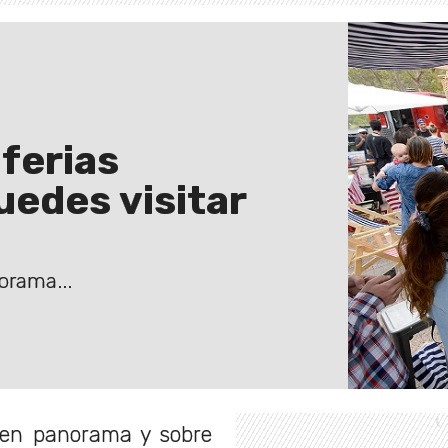
 ferias
edes visitar
orama...
uen panorama y sobre