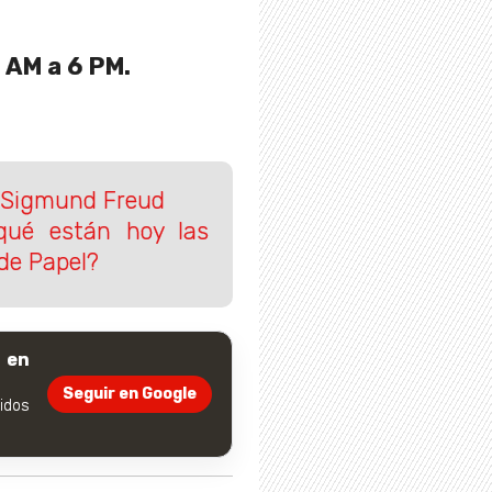
 AM a 6 PM.
e Sigmund Freud
qué están hoy las
de Papel?
 en
Seguir en Google
dos