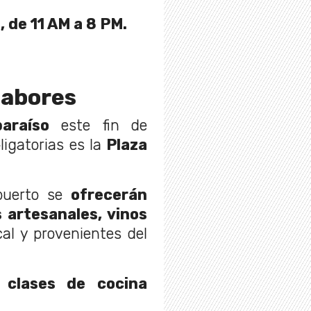
, de 11 AM a 8 PM.
Sabores
paraíso
este fin de
igatorias es la
Plaza
 puerto se
ofrecerán
 artesanales, vinos
cal y provenientes del
e
clases de cocina