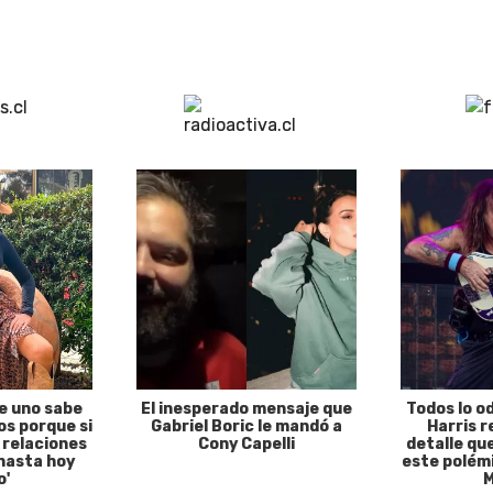
e uno sabe
El inesperado mensaje que
Todos lo o
s porque si
Gabriel Boric le mandó a
Harris r
 relaciones
Cony Capelli
detalle qu
hasta hoy
este polémi
o'
M