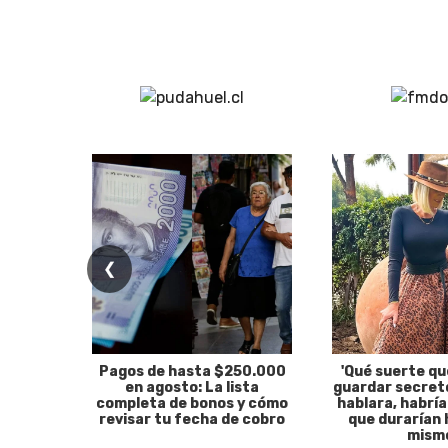
❮
Pagos de hasta $250.000
'Qué suerte qu
en agosto: La lista
guardar secreto
completa de bonos y cómo
hablara, habría
revisar tu fecha de cobro
que durarían 
mism