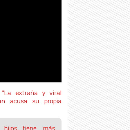
:
"La extraña y viral
gan acusa su propia
 hijos tiene, más