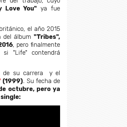
e del trabajo, cuyo
y Love You"
ya fue
ritánico, el año 2015
a del álbum
"Tribes",
2016
, pero finalmente
si "Life" contendrá
o de su carrera y el
"
(1999)
. Su fecha de
de octubre, pero ya
single: