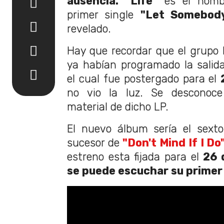
ausencia.
"Life"
es el nombr
primer single
"Let Somebod
revelado.
Hay que recordar que el grupo b
ya habían programado la salid
el cual fue postergado para el
no vio la luz. Se desconoce 
material de dicho LP.
El nuevo álbum sería el sext
sucesor de
"Don't Mind If I Do
estreno esta fijada para el
26 
se puede escuchar su primer 