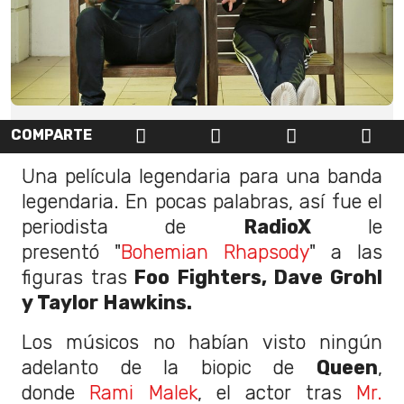
COMPARTE
Una película legendaria para una banda
legendaria. En pocas palabras, así fue el
periodista de
RadioX
le
presentó "
Bohemian Rhapsody
" a las
figuras tras
Foo Fighters, Dave Grohl
y Taylor Hawkins.
Los músicos no habían visto ningún
adelanto de la biopic de
Queen
,
donde
Rami Malek
, el actor tras
Mr.