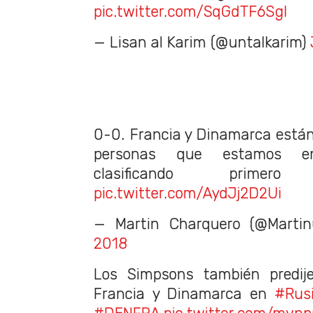
pic.twitter.com/SqGdTF6Sgl
— Lisan al Karim (@untalkarim)
0-0. Francia y Dinamarca está
personas que estamos en
clasificando prime
pic.twitter.com/AydJj2D2Ui
— Martin Charquero (@Marti
2018
Los Simpsons también predije
Francia y Dinamarca en
#Rus