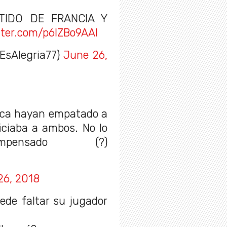
TIDO DE FRANCIA Y
tter.com/p6IZBo9AAl
sAlegria77)
June 26,
rca hayan empatado a
iciaba a ambos. No lo
pensado (?)
26, 2018
ede faltar su jugador