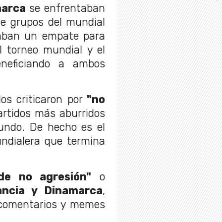
marca
se enfrentaban
de grupos del mundial
aban un empate para
el torneo mundial y el
eneficiando a ambos
os criticaron por
"no
artidos más aburridos
undo. De hecho es el
undialera que termina
de no agresión"
o
ancia y Dinamarca
,
 comentarios y memes