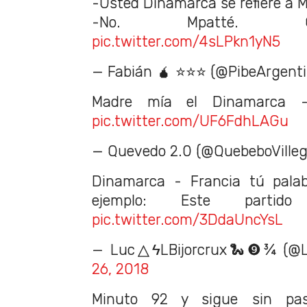
-Usted Dinamarca se refiere a 
-No. Mpatté. G
pic.twitter.com/4sLPkn1yN5
— Fabián 🧉 ⭐⭐⭐ (@PibeArgent
Madre mía el Dinamarca 
pic.twitter.com/UF6FdhLAGu
— Quevedo 2.0 (@QuebeboVille
Dinamarca - Francia tú palab
ejemplo: Este partido
pic.twitter.com/3DdaUncYsL
— Luc△ϟLBijorcrux🐍❾¾ (@Lu
26, 2018
Minuto 92 y sigue sin p