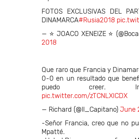
FOTOS EXCLUSIVAS DEL PAR
DINAMARCA
#Rusia2018
pic.twi
— ⭐ JOACO XENEIZE ⭐ (@BocaE
2018
Que raro que Francia y Dinama
0-0 en un resultado que benef
puedo creer. Im
pic.twitter.com/zTCNLXlCDX
— Richard (@lI_Capitano)
June 
-Señor Francia, creo que no pu
Mpatté.