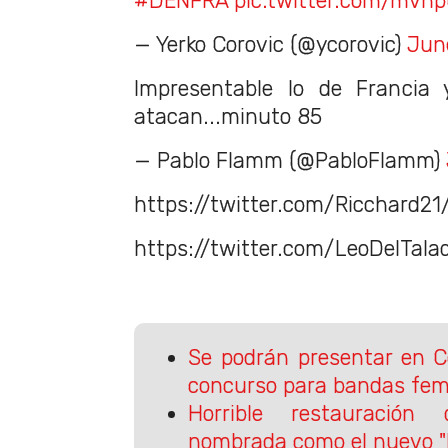
#DENFRA
pic.twitter.com/mvn
— Yerko Corovic (@ycorovic)
Jun
Impresentable lo de Francia 
atacan...minuto 85
— Pablo Flamm (@PabloFlamm)
https://twitter.com/Ricchard
https://twitter.com/LeoDelTal
Se podrán presentar en C
concurso para bandas fe
Horrible restauración
nombrada como el nuevo 