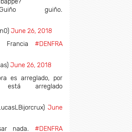
Mbappé?
uiño guiño.
in0)
June 26, 2018
- Francia
#DENFRA
gas)
June 26, 2018
ra es arreglado, por
 está arreglado
casLBijorcrux)
June
asar nada.
#DENFRA