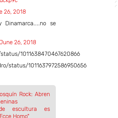
puckp9c
e 26, 2018
y Dinamarca....no se
June 26, 2018
21/status/1011638470467620866
adro/status/1011637972586950656
osquín Rock: Abren
meninas
 de escultura es
"Ecce Homo"