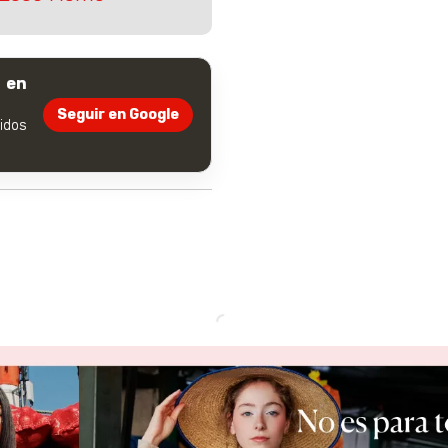
 en
Seguir en Google
dos