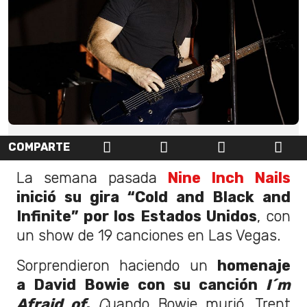
COMPARTE
La semana pasada
Nine Inch Nails
inició su gira “Cold and Black and
Infinite” por los Estados Unidos
, con
un show de 19 canciones en Las Vegas.
Sorprendieron haciendo un
homenaje
a David Bowie con su canción
I´m
Afraid of.
C
uando Bowie murió, Trent