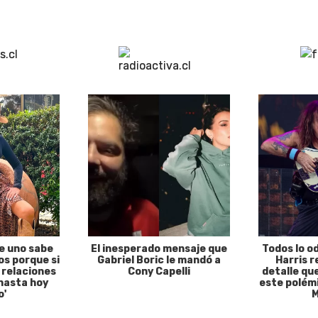
e uno sabe
El inesperado mensaje que
Todos lo o
s porque si
Gabriel Boric le mandó a
Harris r
 relaciones
Cony Capelli
detalle qu
hasta hoy
este polémi
o'
M