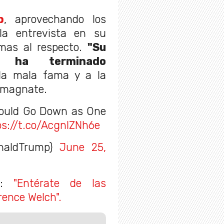
p
, aprovechando los
la entrevista en su
omas al respecto.
"Su
d ha terminado
a la mala fama y a la
l magnate.
Could Go Down as One
ps://t.co/AcgnIZNh6e
naldTrump)
June 25,
ar:
"Entérate de las
rence Welch".