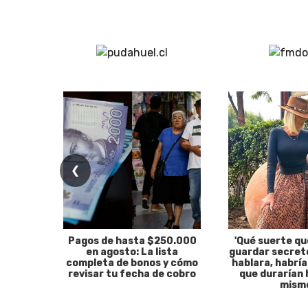
❮
Pagos de hasta $250.000
'Qué suerte qu
en agosto: La lista
guardar secreto
completa de bonos y cómo
hablara, habría
revisar tu fecha de cobro
que durarían 
mism