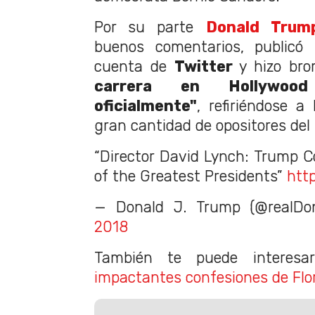
Por su parte
Donald Trum
buenos comentarios, publicó 
cuenta de
Twitter
y hizo br
carrera en Hollywoo
oficialmente"
, refiriéndose 
gran cantidad de opositores de
“Director David Lynch: Trump 
of the Greatest Presidents”
htt
— Donald J. Trump (@realDo
2018
También te puede interes
impactantes confesiones de Flo