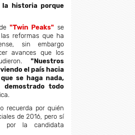
 la historia porque
.
 de
"Twin Peaks"
se
 las reformas que ha
dense, sin embargo
cer avances que los
udieron.
"Nuestros
viendo el país hacia
 que se haga nada,
a demostrado todo
ica.
o recuerda por quién
iales de 2016, pero sí
 por la candidata