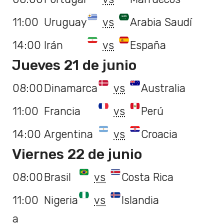
11:00
Uruguay
vs
Arabia Saudí
14:00
Irán
vs
España
Jueves 21 de junio
08:00
Dinamarca
vs
Australia
11:00
Francia
vs
Perú
14:00
Argentina
vs
Croacia
Viernes 22 de junio
08:00
Brasil
vs
Costa Rica
11:00
Nigeria
vs
Islandia
a