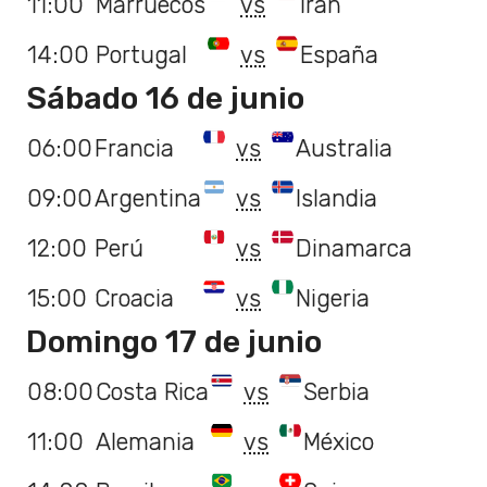
11:00
Marruecos
vs
Irán
14:00
Portugal
vs
España
Sábado 16 de junio
06:00
Francia
vs
Australia
09:00
Argentina
vs
Islandia
12:00
Perú
vs
Dinamarca
15:00
Croacia
vs
Nigeria
Domingo 17 de junio
08:00
Costa Rica
vs
Serbia
11:00
Alemania
vs
México