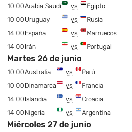
10:00
Arabia Saudí
vs
Egipto
10:00
Uruguay
vs
Rusia
14:00
España
vs
Marruecos
14:00
Irán
vs
Portugal
Martes 26 de junio
10:00
Australia
vs
Perú
10:00
Dinamarca
vs
Francia
14:00
Islandia
vs
Croacia
14:00
Nigeria
vs
Argentina
Miércoles 27 de junio