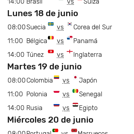
14:00
Brasil
vs
Suiza
Lunes 18 de junio
08:00
Suecia
vs
Corea del Sur
11:00
Bélgica
vs
Panamá
14:00
Túnez
vs
Inglaterra
Martes 19 de junio
08:00
Colombia
vs
Japón
11:00
Polonia
vs
Senegal
14:00
Rusia
vs
Egipto
Miércoles 20 de junio
08:00
Portugal
vs
Marruecos