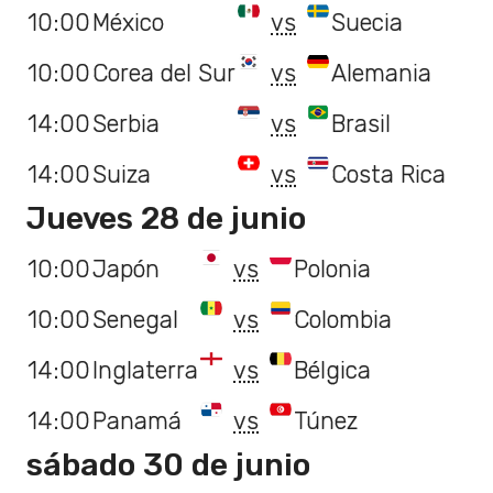
10:00
México
vs
Suecia
10:00
Corea del Sur
vs
Alemania
14:00
Serbia
vs
Brasil
14:00
Suiza
vs
Costa Rica
Jueves 28 de junio
10:00
Japón
vs
Polonia
10:00
Senegal
vs
Colombia
14:00
Inglaterra
vs
Bélgica
14:00
Panamá
vs
Túnez
sábado 30 de junio