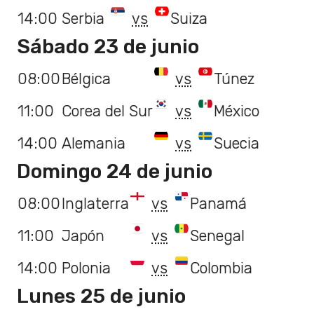
14:00
Serbia
vs
Suiza
Sábado 23 de junio
08:00
Bélgica
vs
Túnez
11:00
Corea del Sur
vs
México
14:00
Alemania
vs
Suecia
Domingo 24 de junio
08:00
Inglaterra
vs
Panamá
11:00
Japón
vs
Senegal
14:00
Polonia
vs
Colombia
Lunes 25 de junio