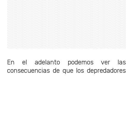
En el adelanto podemos ver las
consecuencias de que los depredadores
visiten la tierra,
lo que aparentemente
significa una gran cacería de más de
un depredador.
Revisa el tráiler a continuación: