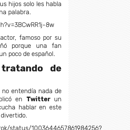
us hijos solo les habla
una palabra.
tch?v=3BCwRR1j-8w
 actor, famoso por su
añó porque una fan
un poco de español.
tratando de
e no entendía nada de
ublicó en
Twitter
un
scucha hablar en este
divertido.
narok/status/1003644657861984256?