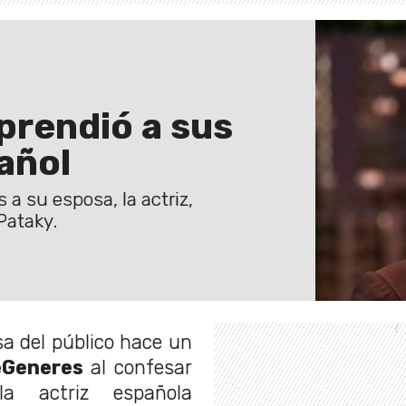
prendió a sus
añol
 a su esposa, la actriz,
Pataky.
sa del público hace un
eGeneres
al confesar
a actriz española