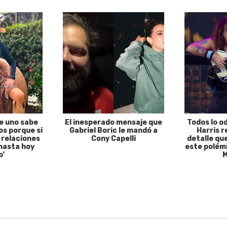
e uno sabe
El inesperado mensaje que
Todos lo o
s porque si
Gabriel Boric le mandó a
Harris r
 relaciones
Cony Capelli
detalle qu
hasta hoy
este polémi
o'
M