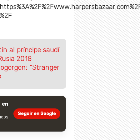
=https%3A%2F%2Fwww.harpersbazaar.com%2F
l%2F
ín al príncipe saudí
 Rusia 2018
mogorgon: “Stranger
o
 en
Seguir en Google
dos