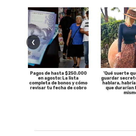
❮
Pagos de hasta $250.000
'Qué suerte qu
en agosto: La lista
guardar secreto
completa de bonos y cómo
hablara, habría
revisar tu fecha de cobro
que durarían 
mism