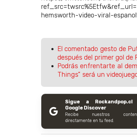
ref_src=twsrc%5Etfw&ref_url
hemsworth-video-viral-espano
El comentado gesto de Put
después del primer gol de
Podrás enfrentarte al de
Things” será un videojueg
Sigue a Rockandpop.cl
Google Discover
Recibe nuestros conteni
directamente en tu feed.