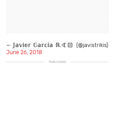
— 𝕁𝕒𝕧𝕚𝕖𝕣 𝔾𝕒𝕣𝕔𝕚𝕒 ℝ.🤙🏻 (@javistrikis)
June 26, 2018