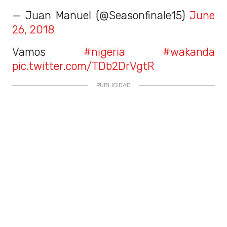
— Juan Manuel (@Seasonfinale15)
June
26, 2018
Vamos
#nigeria
#wakanda
pic.twitter.com/TDb2DrVgtR