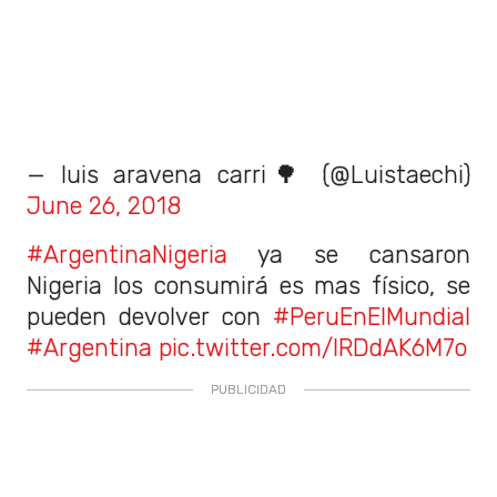
— luis aravena carri🌳 (@Luistaechi)
June 26, 2018
#ArgentinaNigeria
ya se cansaron
Nigeria los consumirá es mas físico, se
pueden devolver con
#PeruEnElMundial
#Argentina
pic.twitter.com/lRDdAK6M7o