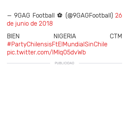
— 9GAG Football ⚽ (@9GAGFootball)
26
de junio de 2018
BIEN NIGERIA CTM
#PartyChilensisFtElMundialSinChile
pic.twitter.com/lMIq05dvWb