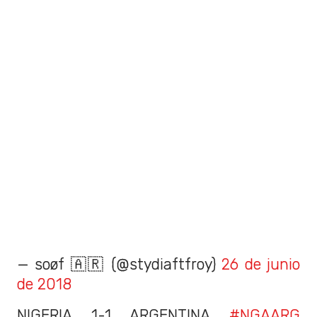
— soøf 🇦🇷 (@stydiaftfroy)
26 de junio
de 2018
NIGERIA 1-1 ARGENTINA
#NGAARG