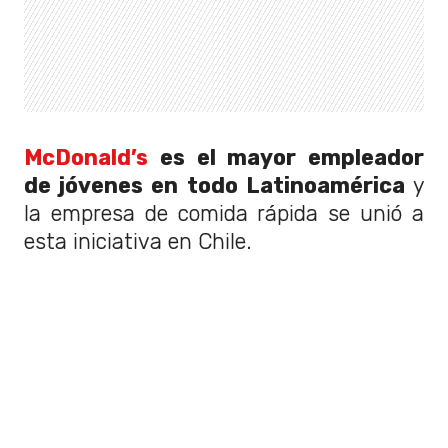
McDonald’s
es el mayor empleador
de jóvenes en todo Latinoamérica
y
la empresa de comida rápida se unió a
esta iniciativa en Chile.
Según datos de los impulsores de la
campaña,
más del 50% de los jóvenes
son descartados del mundo laboral
por una mala confección de su
currículum y más del 75% de ellos
falla en las entrevistas de trabajo.