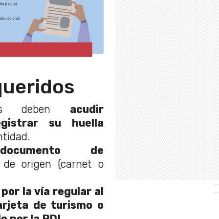
ueridos
ntes deben
acudir
gistrar su huella
ntidad.
documento de
de origen (carnet o
or la vía regular al
arjeta de turismo o
o por la PDI.