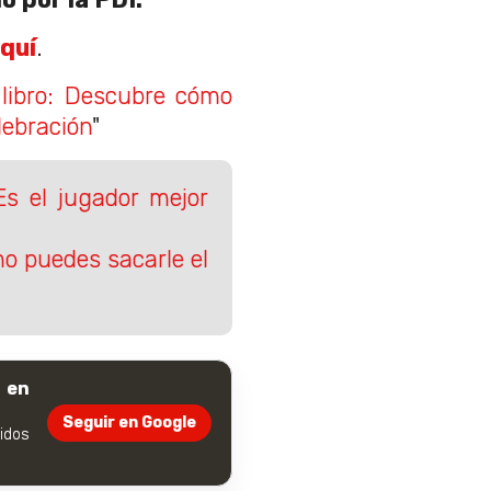
quí
.
 libro: Descubre cómo
lebración
"
Es el jugador mejor
mo puedes sacarle el
 en
Seguir en Google
dos