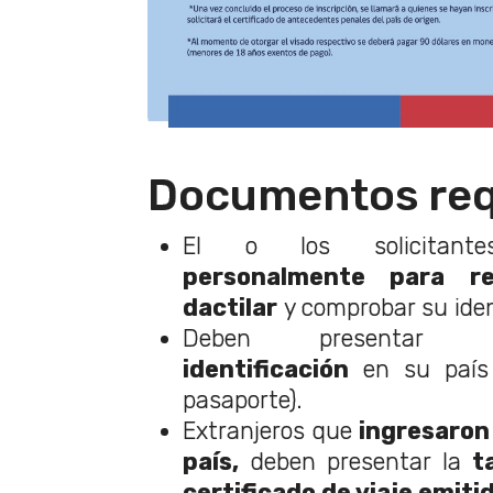
Documentos req
El o los solicita
personalmente para re
dactilar
y comprobar su ide
Deben presentar
identificación
en su país 
pasaporte).
Extranjeros que
ingresaron p
país,
deben presentar la
t
certificado de viaje emitid