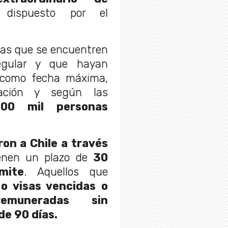
ispuesto por el
nas que se encuentren
regular y que hayan
l como fecha máxima,
uación y según las
0 mil personas
on a Chile a través
enen un plazo de
30
mite
. Aquellos que
o visas vencidas o
remuneradas sin
de 90 días.