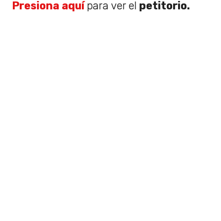
Presiona aquí
para ver el
petitorio.
Te podría interesar
:
¡Se viene
documental biográfico de Charly García!