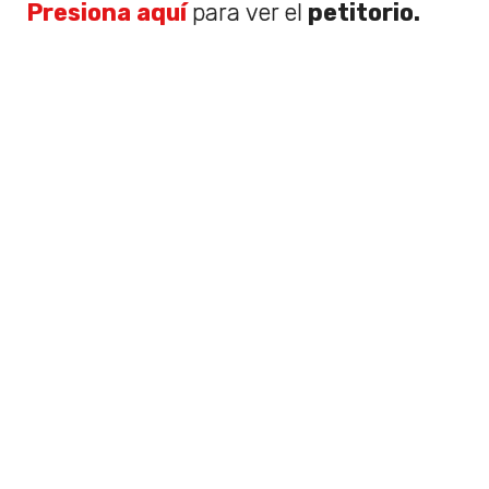
Presiona aquí
para ver el
petitorio.
Te podría interesar
:
¡Se viene
documental biográfico de Charly García!