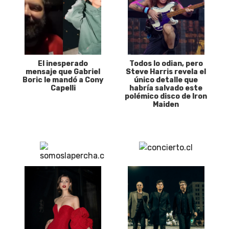
El inesperado
Todos lo odian, pero
mensaje que Gabriel
Steve Harris revela el
Boric le mandó a Cony
único detalle que
Capelli
habría salvado este
polémico disco de Iron
Maiden