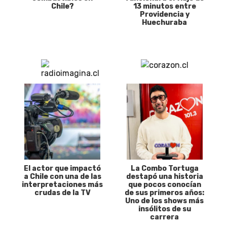
Chile?
13 minutos entre
Providencia y
Huechuraba
El actor que impactó
La Combo Tortuga
a Chile con una de las
destapó una historia
interpretaciones más
que pocos conocían
crudas de la TV
de sus primeros años:
Uno de los shows más
insólitos de su
carrera