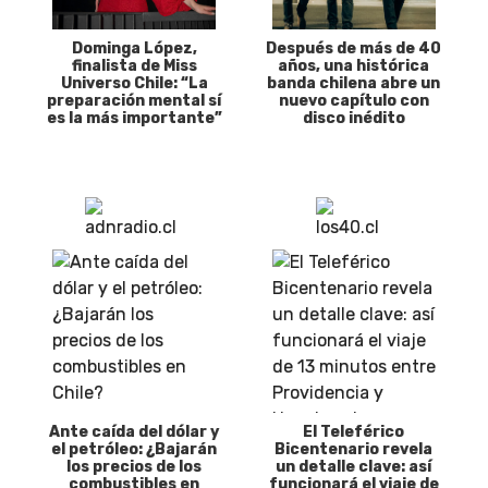
Dominga López,
Después de más de 40
finalista de Miss
años, una histórica
Universo Chile: “La
banda chilena abre un
preparación mental sí
nuevo capítulo con
es la más importante”
disco inédito
Ante caída del dólar y
El Teleférico
el petróleo: ¿Bajarán
Bicentenario revela
los precios de los
un detalle clave: así
combustibles en
funcionará el viaje de