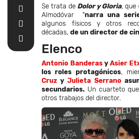
Se trata de
Dolor y Gloria
,
que 
Almodóvar "
narra una seri
algunos físicos y otros re
décadas,
de un director de ci
Elenco
Antonio Banderas
y
Asier Et
los roles protagónicos
, mi
Cruz
y
Julieta Serrano
asum
secundarios.
Un cuarteto que
otros trabajos del director.