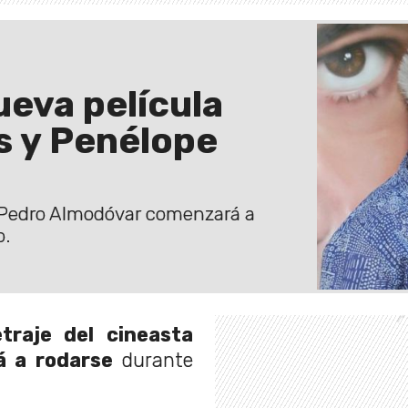
eva película
s y Penélope
a Pedro Almodóvar comenzará a
o.
traje del cineasta
 a rodarse
durante