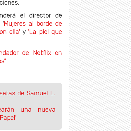
ciones.
derá el director de
, '
Mujeres al borde de
on ella'
y
'La piel que
ndador de Netflix en
os”
isetas de Samuel L.
Crearán una nueva
Papel'