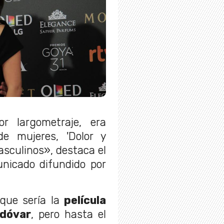
r largometraje, era
e mujeres, 'Dolor y
asculinos», destaca el
nicado difundido por
que sería la
película
odóvar
, pero hasta el