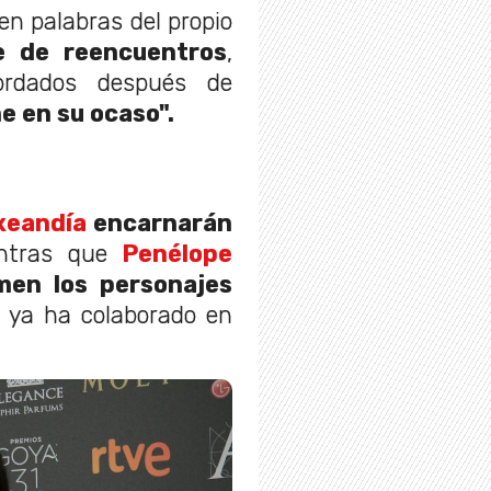
en palabras del propio
e de reencuentros
,
cordados después de
ne en su ocaso".
xeandía
encarnarán
entras que
Penélope
en los personajes
 ya ha colaborado en