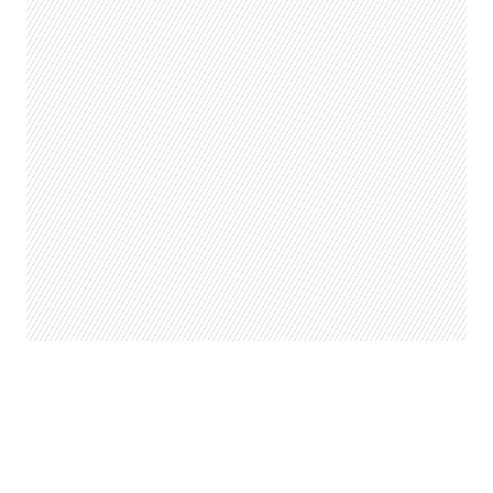
En honor a las 30 velas de Rihanna,
elegimos 30 canciones para celebrar
su día <3: