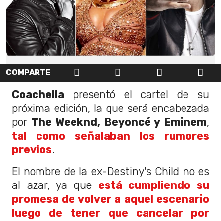
COMPARTE
Coachella
presentó el cartel de su
próxima edición, la que será encabezada
por
The Weeknd, Beyoncé y Eminem
,
tal como señalaban los rumores
previos
.
El nombre de la ex-Destiny's Child no es
al azar, ya que
está cumpliendo su
promesa de volver a aquel escenario
luego de tener que cancelar por