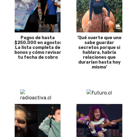
Pagos de hasta
'Qué suerte que uno
$250.000 en agosto:
sabe guardar
La lista completa de
secretos porque si
bonos y cómo revisar
hablara, habría
tu fecha de cobro
relaciones que
durarían hasta hoy
mismo'