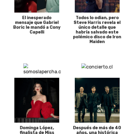
El inesperado
Todos lo odian, pero
mensaje que Gabriel
Steve Harris revela el
Boric le mandó a Cony
único detalle que
Capelli
habría salvado este
polémico disco de Iron
Maiden
Dominga López,
Después de más de 40
finalista de Miss
años, una histórica