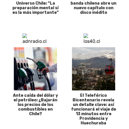
Universo Chile: “La
banda chilena abre un
preparación mental sí
nuevo capítulo con
es la más importante”
disco inédito
Ante caída del dólar y
El Teleférico
el petróleo: ¿Bajarán
Bicentenario revela
los precios de los
un detalle clave: así
combustibles en
funcionará el viaje de
Chile?
13 minutos entre
Providencia y
Huechuraba