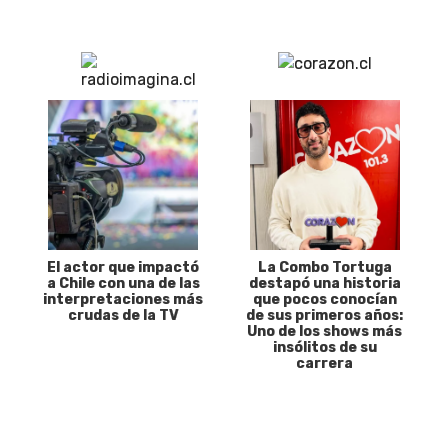
El actor que impactó
La Combo Tortuga
a Chile con una de las
destapó una historia
interpretaciones más
que pocos conocían
crudas de la TV
de sus primeros años:
Uno de los shows más
insólitos de su
carrera