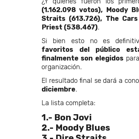
¿Y quienes fueron los prime
(1.162.098 votos), Moody Bl
Straits (613.726), The Car
Priest (538.467)
.
Si bien esto no es definitiv
favoritos del público es
finalmente son elegidos
para
organización.
El resultado final se dará a con
diciembre
.
La lista completa:
1.- Bon Jovi
2.- Moody Blues
3.- Dire Straits