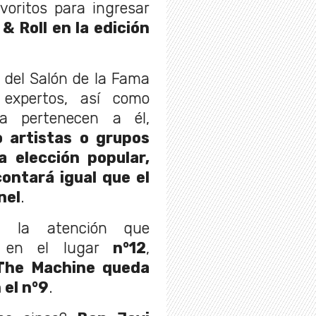
voritos para ingresar
& Roll en la edición
s del Salón de la Fama
expertos, así como
a pertenecen a él,
o artistas o grupos
 elección popular,
ontará igual que el
nel
.
ma la atención que
n en el lugar
n°12
,
The Machine queda
 el n°9
.