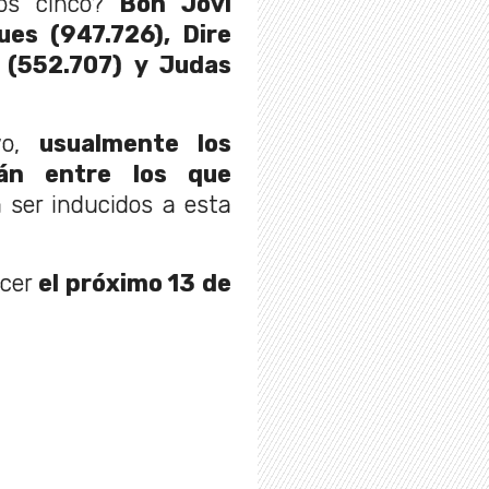
ros cinco?
Bon Jovi
ues (947.726), Dire
s (552.707) y Judas
o,
usualmente los
tán entre los que
 ser inducidos a esta
ocer
el próximo 13 de