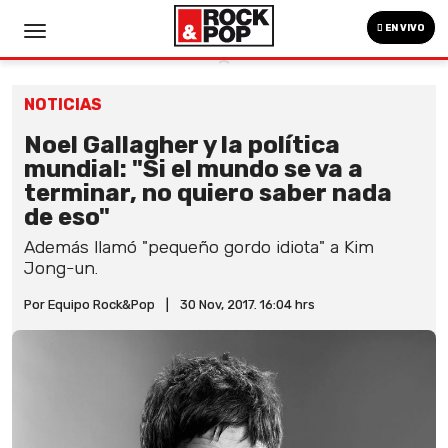
EN VIVO
NOTICIAS
Noel Gallagher y la política
mundial: "Si el mundo se va a
terminar, no quiero saber nada
de eso"
Además llamó "pequeño gordo idiota" a Kim
Jong-un.
Por Equipo Rock&Pop
|
30 Nov, 2017. 16:04 hrs