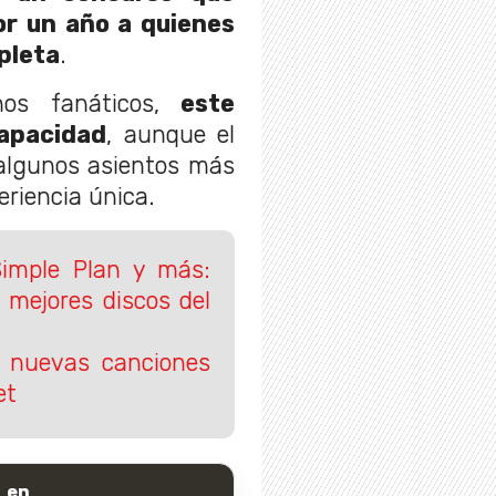
or un año a quienes
pleta
.
nos fanáticos,
este
apacidad
, aunque el
 algunos asientos más
eriencia única.
 Simple Plan y más:
0 mejores discos del
s nuevas canciones
et
 en