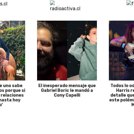
e uno sabe
El inesperado mensaje que
Todos lo o
s porque si
Gabriel Boric le mandó a
Harris r
 relaciones
Cony Capelli
detalle qu
hasta hoy
este polémi
o'
M