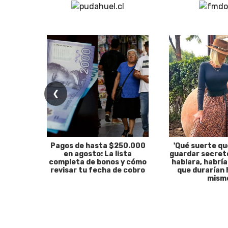
❮
Pagos de hasta $250.000
'Qué suerte qu
en agosto: La lista
guardar secreto
completa de bonos y cómo
hablara, habría
revisar tu fecha de cobro
que durarían 
mism