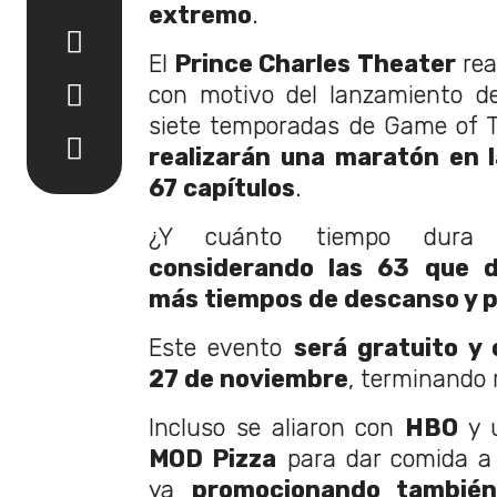
extremo
.
El
Prince Charles Theater
rea
con motivo del lanzamiento d
siete temporadas de Game of 
realizarán una maratón en l
67 capítulos
.
¿Y cuánto tiempo dura 
considerando las 63 que d
más tiempos de descanso y pa
Este evento
será gratuito y
27 de noviembre
, terminando 
Incluso se aliaron con
HBO
y 
MOD Pizza
para dar comida a 
ya
promocionando tambié