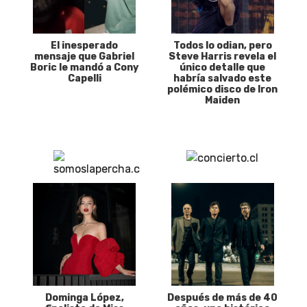
El inesperado
Todos lo odian, pero
mensaje que Gabriel
Steve Harris revela el
Boric le mandó a Cony
único detalle que
Capelli
habría salvado este
polémico disco de Iron
Maiden
Dominga López,
Después de más de 40