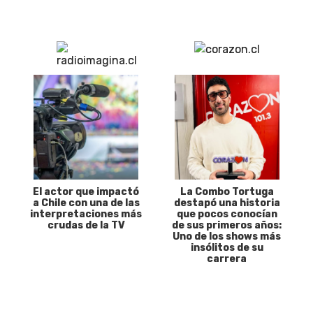
El actor que impactó
La Combo Tortuga
a Chile con una de las
destapó una historia
interpretaciones más
que pocos conocían
crudas de la TV
de sus primeros años:
Uno de los shows más
insólitos de su
carrera