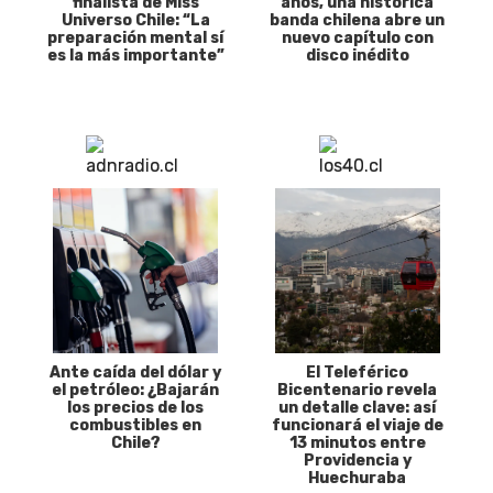
finalista de Miss
años, una histórica
Universo Chile: “La
banda chilena abre un
preparación mental sí
nuevo capítulo con
es la más importante”
disco inédito
Ante caída del dólar y
El Teleférico
el petróleo: ¿Bajarán
Bicentenario revela
los precios de los
un detalle clave: así
combustibles en
funcionará el viaje de
Chile?
13 minutos entre
Providencia y
Huechuraba