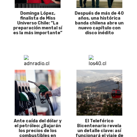
Dominga López,
Después de más de 40
finalista de Miss
años, una histórica
Universo Chile: “La
banda chilena abre un
preparación mental sí
nuevo capítulo con
es la más importante”
disco inédito
Ante caída del dólar y
El Teleférico
el petróleo: ¿Bajarán
Bicentenario revela
los precios de los
un detalle clave: así
combustibles en
funcionará el viaje de