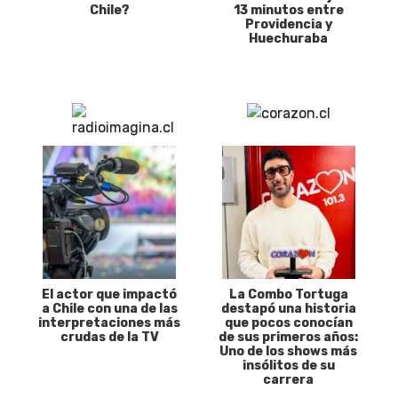
Chile?
13 minutos entre
Providencia y
Huechuraba
El actor que impactó
La Combo Tortuga
a Chile con una de las
destapó una historia
interpretaciones más
que pocos conocían
crudas de la TV
de sus primeros años:
Uno de los shows más
insólitos de su
carrera