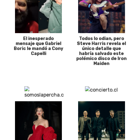
El inesperado
Todos lo odian, pero
mensaje que Gabriel
Steve Harris revela el
Boric le mandó a Cony
único detalle que
Capelli
habría salvado este
polémico disco de Iron
Maiden