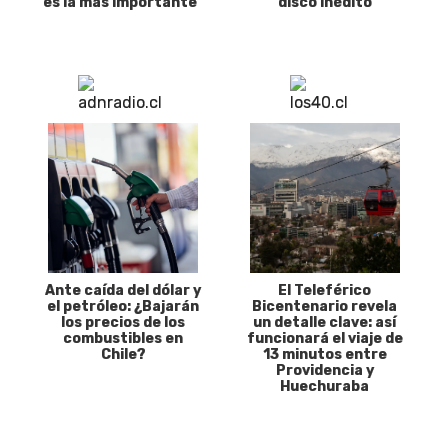
es la más importante”
disco inédito
Ante caída del dólar y
El Teleférico
el petróleo: ¿Bajarán
Bicentenario revela
los precios de los
un detalle clave: así
combustibles en
funcionará el viaje de
Chile?
13 minutos entre
Providencia y
Huechuraba