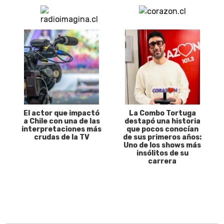
El actor que impactó
La Combo Tortuga
a Chile con una de las
destapó una historia
interpretaciones más
que pocos conocían
crudas de la TV
de sus primeros años:
Uno de los shows más
insólitos de su
carrera