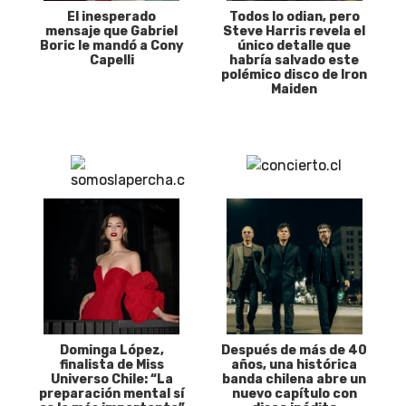
El inesperado
Todos lo odian, pero
mensaje que Gabriel
Steve Harris revela el
Boric le mandó a Cony
único detalle que
Capelli
habría salvado este
polémico disco de Iron
Maiden
Dominga López,
Después de más de 40
finalista de Miss
años, una histórica
Universo Chile: “La
banda chilena abre un
preparación mental sí
nuevo capítulo con