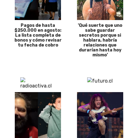
Pagos de hasta
'Qué suerte que uno
$250.000 en agosto:
sabe guardar
La lista completa de
secretos porque si
bonos y cómo revisar
hablara, habría
tu fecha de cobro
relaciones que
durarían hasta hoy
mismo'