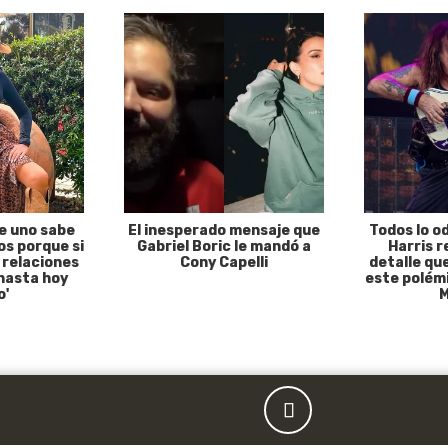
e uno sabe
El inesperado mensaje que
Todos lo o
s porque si
Gabriel Boric le mandó a
Harris r
 relaciones
Cony Capelli
detalle qu
hasta hoy
este polémi
o'
M
Publicidad
ntenido empezará después de la publicidad