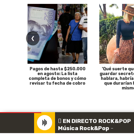
❮
Pagos de hasta $250.000
'Qué suerte qu
en agosto: La lista
guardar secreto
completa de bonos y cómo
hablara, habría
revisar tu fecha de cobro
que durarían 
mism
EN DIRECTO
ROCK & POP
Tu co
Música Rock&Pop
-