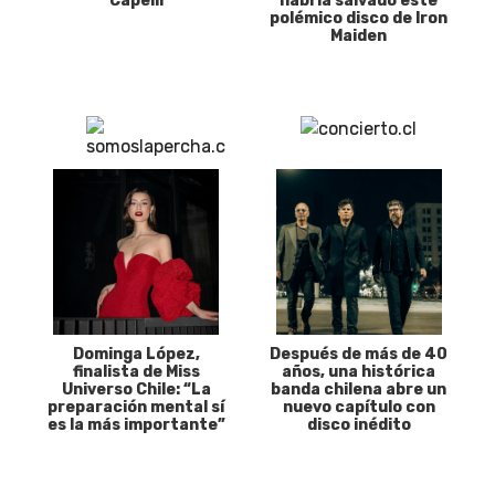
Capelli
habría salvado este
polémico disco de Iron
Maiden
Dominga López,
Después de más de 40
finalista de Miss
años, una histórica
Universo Chile: “La
banda chilena abre un
preparación mental sí
nuevo capítulo con
es la más importante”
disco inédito