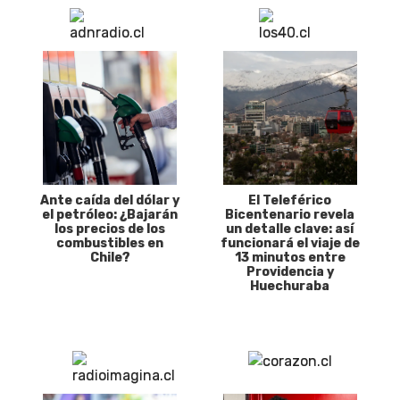
Ante caída del dólar y
El Teleférico
el petróleo: ¿Bajarán
Bicentenario revela
los precios de los
un detalle clave: así
combustibles en
funcionará el viaje de
Chile?
13 minutos entre
Providencia y
Huechuraba