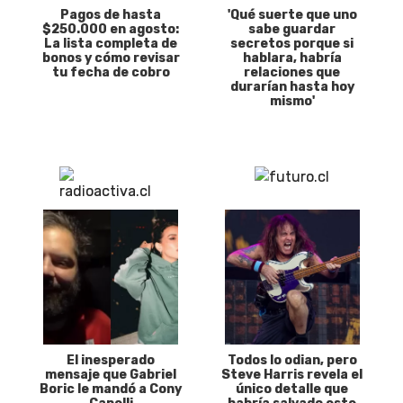
Pagos de hasta
'Qué suerte que uno
$250.000 en agosto:
sabe guardar
La lista completa de
secretos porque si
bonos y cómo revisar
hablara, habría
tu fecha de cobro
relaciones que
durarían hasta hoy
mismo'
El inesperado
Todos lo odian, pero
mensaje que Gabriel
Steve Harris revela el
Boric le mandó a Cony
único detalle que