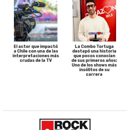
El actor que impactó
La Combo Tortuga
a Chile con una de las
destapó una historia
interpretaciones más
que pocos conocían
crudas de la TV
de sus primeros años:
Uno de los shows más
insólitos de su
carrera