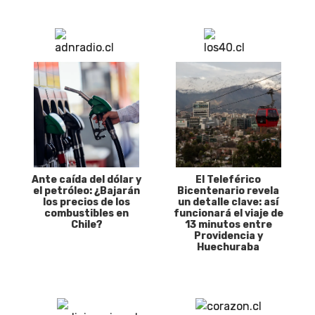
Ante caída del dólar y
El Teleférico
el petróleo: ¿Bajarán
Bicentenario revela
los precios de los
un detalle clave: así
combustibles en
funcionará el viaje de
Chile?
13 minutos entre
Providencia y
Huechuraba