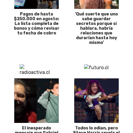
Pagos de hasta
'Qué suerte que uno
$250.000 en agosto:
sabe guardar
La lista completa de
secretos porque si
bonos y cómo revisar
hablara, habría
tu fecha de cobro
relaciones que
durarían hasta hoy
mismo'
El inesperado
Todos lo odian, pero
mensaje que Gabriel
Steve Harris revela el