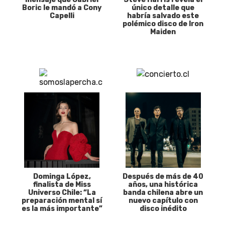
Boric le mandó a Cony
único detalle que
Capelli
habría salvado este
polémico disco de Iron
Maiden
Dominga López,
Después de más de 40
finalista de Miss
años, una histórica
Universo Chile: “La
banda chilena abre un
preparación mental sí
nuevo capítulo con
es la más importante”
disco inédito