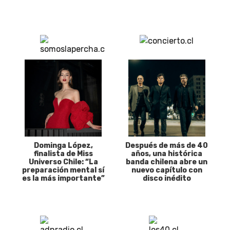
Dominga López,
Después de más de 40
finalista de Miss
años, una histórica
Universo Chile: “La
banda chilena abre un
preparación mental sí
nuevo capítulo con
es la más importante”
disco inédito