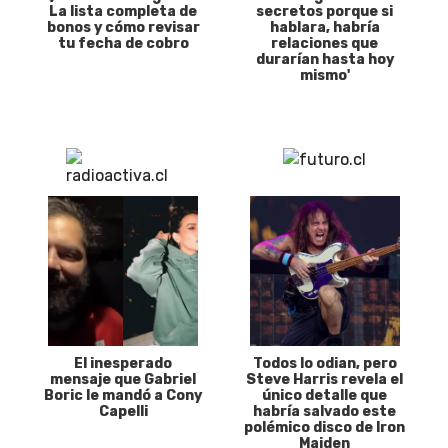
La lista completa de
secretos porque si
bonos y cómo revisar
hablara, habría
tu fecha de cobro
relaciones que
durarían hasta hoy
mismo'
El inesperado
Todos lo odian, pero
mensaje que Gabriel
Steve Harris revela el
Boric le mandó a Cony
único detalle que
Capelli
habría salvado este
polémico disco de Iron
Maiden