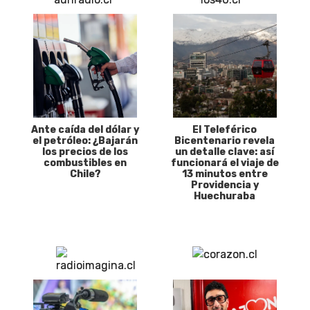
Ante caída del dólar y
El Teleférico
el petróleo: ¿Bajarán
Bicentenario revela
los precios de los
un detalle clave: así
combustibles en
funcionará el viaje de
Chile?
13 minutos entre
Providencia y
Huechuraba