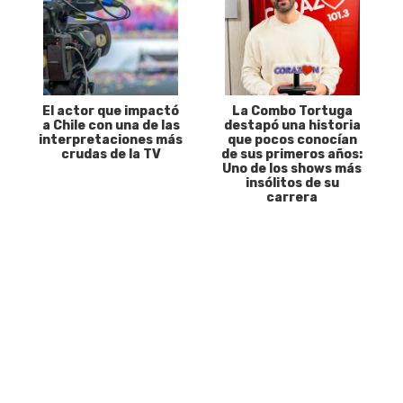
El actor que impactó
La Combo Tortuga
a Chile con una de las
destapó una historia
interpretaciones más
que pocos conocían
crudas de la TV
de sus primeros años:
Uno de los shows más
insólitos de su
carrera