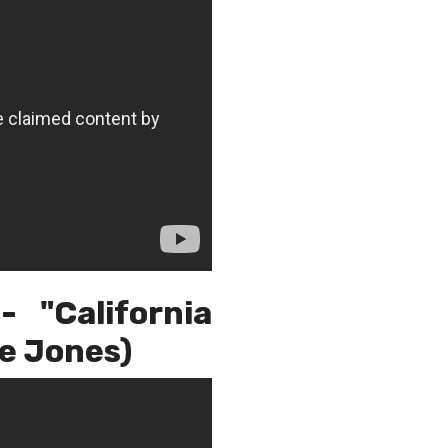
 "California
oe Jones)