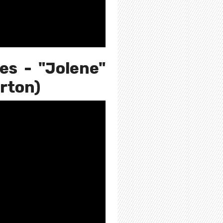
es - "Jolene"
arton)