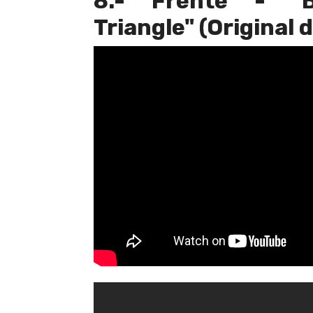
8.- Frente - "B
Triangle" (Original 