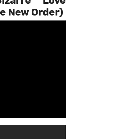
izarre Love
de New Order)