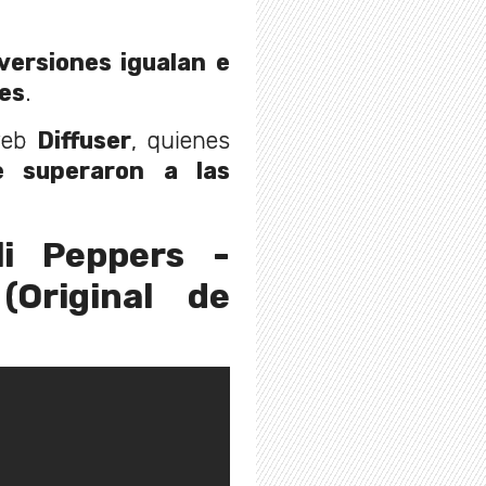
versiones igualan e
les
.
 web
Diffuser
, quienes
e superaron a las
li Peppers -
(Original de