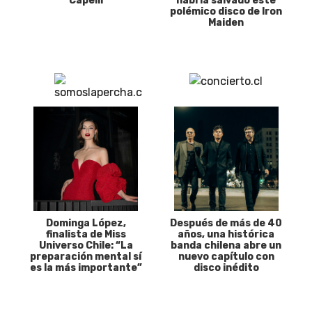
Capelli
habría salvado este
polémico disco de Iron
Maiden
Dominga López,
Después de más de 40
finalista de Miss
años, una histórica
Universo Chile: “La
banda chilena abre un
preparación mental sí
nuevo capítulo con
es la más importante”
disco inédito