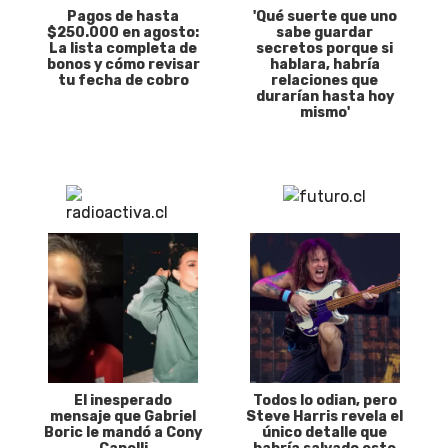
Pagos de hasta
'Qué suerte que uno
$250.000 en agosto:
sabe guardar
La lista completa de
secretos porque si
bonos y cómo revisar
hablara, habría
tu fecha de cobro
relaciones que
durarían hasta hoy
mismo'
El inesperado
Todos lo odian, pero
mensaje que Gabriel
Steve Harris revela el
Boric le mandó a Cony
único detalle que