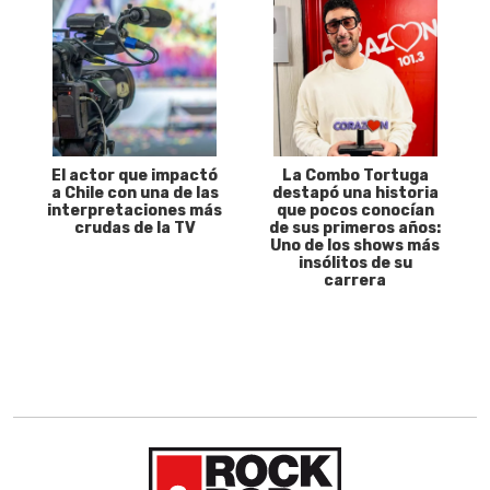
El actor que impactó
La Combo Tortuga
a Chile con una de las
destapó una historia
interpretaciones más
que pocos conocían
crudas de la TV
de sus primeros años:
Uno de los shows más
insólitos de su
carrera