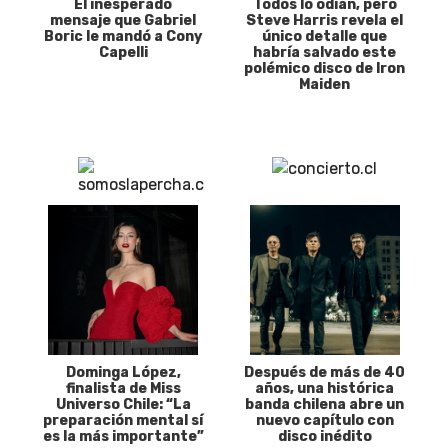
El inesperado
Todos lo odian, pero
mensaje que Gabriel
Steve Harris revela el
Boric le mandó a Cony
único detalle que
Capelli
habría salvado este
polémico disco de Iron
Maiden
Dominga López,
Después de más de 40
finalista de Miss
años, una histórica
Universo Chile: “La
banda chilena abre un
preparación mental sí
nuevo capítulo con
es la más importante”
disco inédito