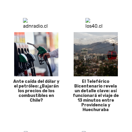
Ante caída del dólar y
El Teleférico
el petróleo: ¿Bajarán
Bicentenario revela
los precios de los
un detalle clave: así
combustibles en
funcionará el viaje de
Chile?
13 minutos entre
Providencia y
Huechuraba