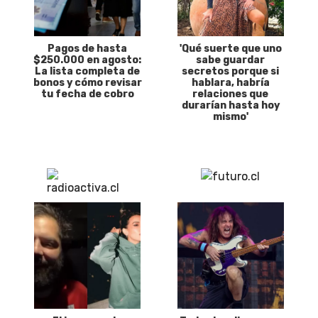
Pagos de hasta
'Qué suerte que uno
$250.000 en agosto:
sabe guardar
La lista completa de
secretos porque si
bonos y cómo revisar
hablara, habría
tu fecha de cobro
relaciones que
durarían hasta hoy
mismo'