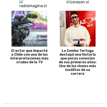
El actor que impactó
La Combo Tortuga
a Chile con una de las
destapó una historia
interpretaciones más
que pocos conocían
crudas de la TV
de sus primeros años:
Uno de los shows más
insólitos de su
carrera