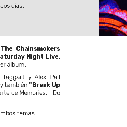
cos días.
a
The Chainsmokers
aturday Night Live
,
er álbum.
 Taggart y Alex Pall
y también
"Break Up
arte de Memories... Do
 ambos temas: