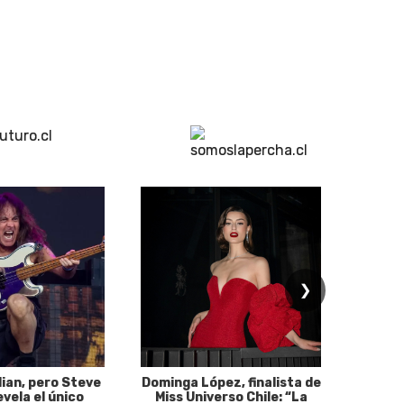
❯
dian, pero Steve
Dominga López, finalista de
Desp
evela el único
Miss Universo Chile: “La
años, 