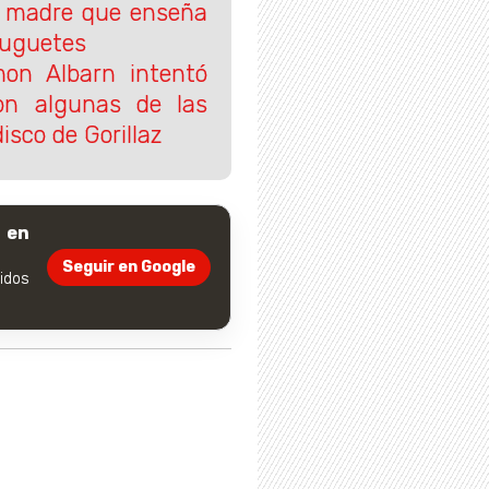
a madre que enseña
 juguetes
mon Albarn intentó
on algunas de las
isco de Gorillaz
 en
Seguir en Google
dos