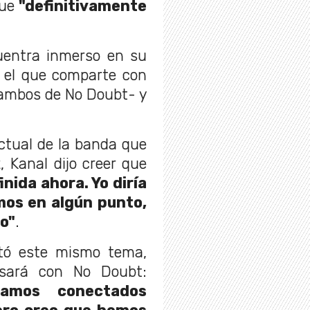
que
"definitivamente
uentra inmerso en su
n el que comparte con
mbos de No Doubt- y
actual de la banda que
 Kanal dijo creer que
nida ahora. Yo diría
mos en algún punto,
go"
.
tó este mismo tema,
sará con No Doubt:
amos conectados