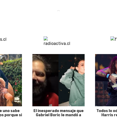
e uno sabe
El inesperado mensaje que
Todos lo o
s porque si
Gabriel Boric le mandó a
Harris r