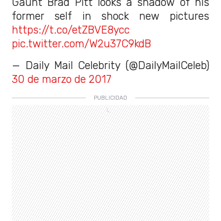
Gaunt Brad Pitt looks a shadow of his
former self in shock new pictures
https://t.co/etZBVE8ycc
pic.twitter.com/W2u37C9kdB
— Daily Mail Celebrity (@DailyMailCeleb)
30 de marzo de 2017