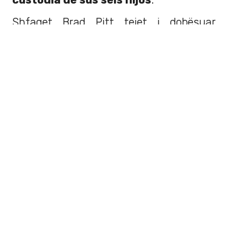
Shfaqet Brad Pitt tejet i dobësuar
(FOTO)
https://t.co/ISF1OOcwQW
pic.twitter.com/Qem0MArlcL
— VECLAJME.com (@veclajme)
31 de
marzo de 2017