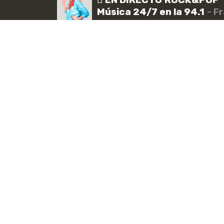
Tu co
Música 24/7 en la 94.1
- F
Pagos de hasta $250.000
'Qué suerte qu
en agosto: La lista
guardar secreto
completa de bonos y cómo
hablara, habría
revisar tu fecha de cobro
que durarían 
16:00
mism
C
Producción musical Cadena Ser, España
CONTACTO COMERCIAL