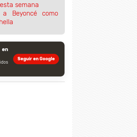
ir esta semana
á a Beyoncé como
hella
 en
Seguir en Google
dos