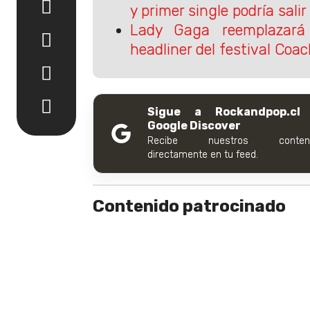
y primer single podría sal
Lady Gaga reemplazar
headliner del festival Coac
Sigue a Rockandpop.cl
Google Discover
Recibe nuestros conteni
directamente en tu feed.
Contenido patrocinado