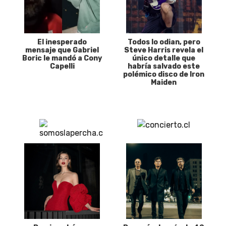
El inesperado
Todos lo odian, pero
mensaje que Gabriel
Steve Harris revela el
Boric le mandó a Cony
único detalle que
Capelli
habría salvado este
polémico disco de Iron
Maiden