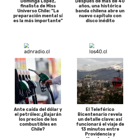
Dominga López,
Después de más de 40
finalista de Miss
años, una histórica
Universo Chile: “La
banda chilena abre un
preparación mental sí
nuevo capítulo con
es la más importante”
disco inédito
Ante caída del dólar y
El Teleférico
el petróleo: ¿Bajarán
Bicentenario revela
los precios de los
un detalle clave: así
combustibles en
funcionará el viaje de
Chile?
13 minutos entre
Providencia y