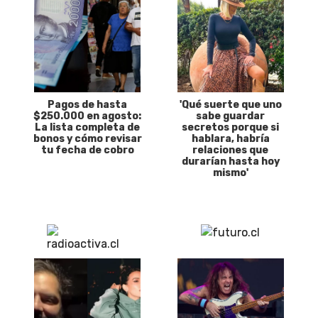
Pagos de hasta
'Qué suerte que uno
$250.000 en agosto:
sabe guardar
La lista completa de
secretos porque si
bonos y cómo revisar
hablara, habría
tu fecha de cobro
relaciones que
durarían hasta hoy
mismo'