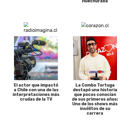
Huechuraba
El actor que impactó
La Combo Tortuga
a Chile con una de las
destapó una historia
interpretaciones más
que pocos conocían
crudas de la TV
de sus primeros años:
Uno de los shows más
insólitos de su
carrera