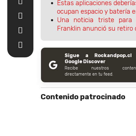
Estas aplicaciones debería
ocupan espacio y batería e
Una noticia triste para
Franklin anunció su retiro 
Sigue a Rockandpop.cl
Google Discover
Recibe nuestros conteni
directamente en tu feed.
Contenido patrocinado