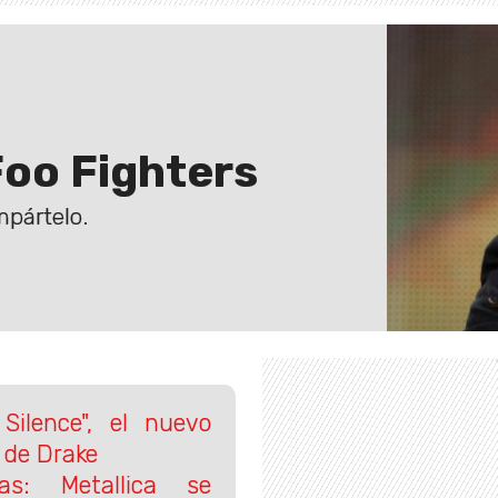
Foo Fighters
mpártelo.
ilence", el nuevo
 de Drake
as: Metallica se