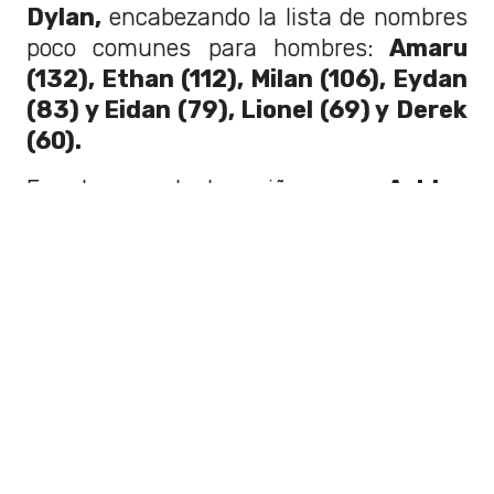
Dylan,
encabezando la lista de nombres
poco comunes para hombres:
Amaru
(132), Ethan (112), Milan (106), Eydan
(83) y Eidan (79), Lionel (69) y Derek
(60).
En el caso de las niñas son
: Ashley
(184), Ainhoa (143), Cataleya (116),
Eluney (116), Saray (74), Keyla (48),
Xiomara (40), Kendall (22), Itzel (22),
Evoleth (20) y Filippa (20)
, entre
otros.