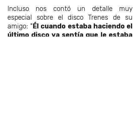
Incluso nos contó un detalle muy
especial sobre el disco Trenes de su
amigo: "
Él cuando estaba haciendo el
último disco ya sentía que le estaba
pasando algo
... porque ya tenía varios
infartos en el cerebelo que fueron
manifestándose con el tiempo. Es
increíble escuchar el disco sabiendo eso
porque empiezas a percibirlo en la
música y se te empiezan a erectar los
cabellos"