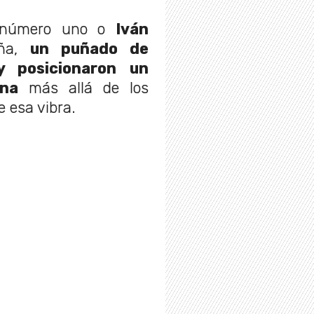
número uno o
Iván
ña,
un puñado de
y posicionaron un
ena
más allá de los
e esa vibra.