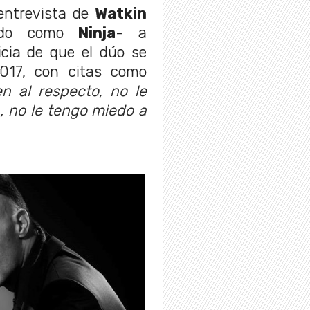
entrevista de
Watkin
do como
Ninja
- a
cia de que el dúo se
017, con citas como
n al respecto, no le
a, no le tengo miedo a