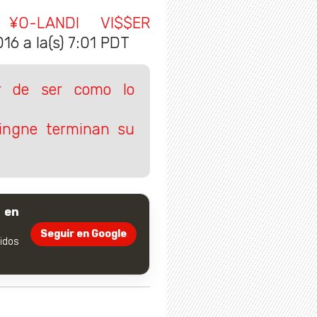
 ¥O-LANDI VI$$ER
16 a la(s) 7:01 PDT
ar de ser como lo
vingne terminan su
 en
Seguir en Google
dos