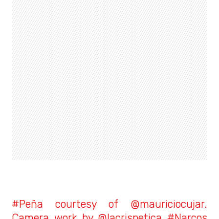
#Peña courtesy of @mauriciocujar.
Camera work by @lacrispetica #Narcos