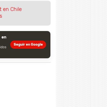
 en Chile
s
 en
Seguir en Google
dos