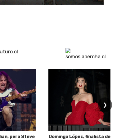
❯
dian, pero Steve
Dominga López, finalista de
Desp