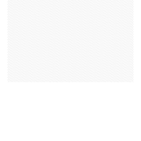
Liam Gallagher quiere reunir a
Oasis
Negro Piñera sobre su hermano
José: “Habla puras cabezas de