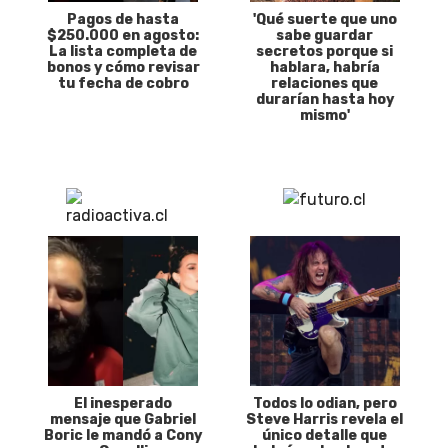
Pagos de hasta
'Qué suerte que uno
$250.000 en agosto:
sabe guardar
La lista completa de
secretos porque si
bonos y cómo revisar
hablara, habría
tu fecha de cobro
relaciones que
durarían hasta hoy
mismo'
El inesperado
Todos lo odian, pero
mensaje que Gabriel
Steve Harris revela el
Boric le mandó a Cony
único detalle que