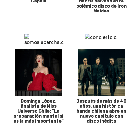
Capelli
habría salvado este
polémico disco de Iron
Maiden
Dominga López,
Después de más de 40
finalista de Miss
años, una histórica
Universo Chile: “La
banda chilena abre un
preparación mental sí
nuevo capítulo con
es la más importante”
disco inédito