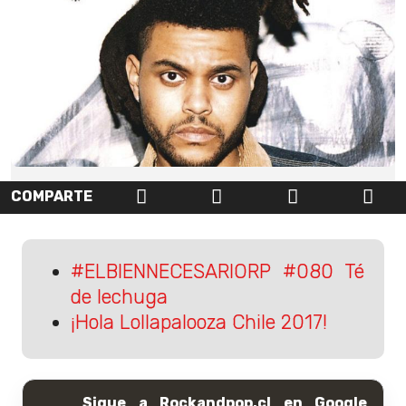
COMPARTE
#ELBIENNECESARIORP #080 Té
de lechuga
¡Hola Lollapalooza Chile 2017!
Sigue a Rockandpop.cl en Google